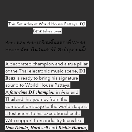
This Saturday at World House Pattaya, 𝐃𝐉 
𝐁𝐞𝐧𝐳 takes over
Benz และ Pete เตรียมขึ้นแสดงที่ World 
House พัทยาในวันเสาร์ที่ 20 มิถุนายนนี้!
A decorated champion and a true pillar 
of the Thai electronic music scene, 𝐃𝐉 
𝐁𝐞𝐧𝐳 is ready to bring his signature 
sound to World House Pattaya.
A 𝒇𝒐𝒖𝒓-𝒕𝒊𝒎𝒆 𝑫𝑱 𝒄𝒉𝒂𝒎𝒑𝒊𝒐𝒏 in Asia and 
Thailand, his journey from the 
competition stage to the world stage is 
a testament to his exceptional craft. 
With support from industry titans like 
𝑫𝒐𝒏 𝑫𝒊𝒂𝒃𝒍𝒐, 𝑯𝒂𝒓𝒅𝒘𝒆𝒍𝒍 and 𝑹𝒊𝒄𝒉𝒊𝒆 𝑯𝒂𝒘𝒕𝒊𝒏, 