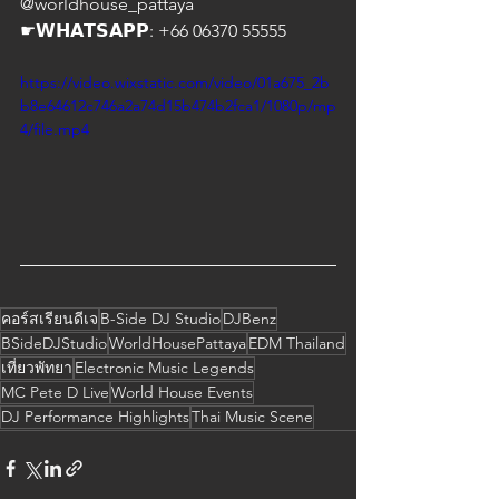
@worldhouse_pattaya
☛𝗪𝗛𝗔𝗧𝗦𝗔𝗣𝗣: +66 06370 55555
https://video.wixstatic.com/video/01a675_2b
b8e64612c746a2a74d15b474b2fca1/1080p/mp
4/file.mp4
คอร์สเรียนดีเจ
B-Side DJ Studio
DJBenz
BSideDJStudio
WorldHousePattaya
EDM Thailand
เที่ยวพัทยา
Electronic Music Legends
MC Pete D Live
World House Events
DJ Performance Highlights
Thai Music Scene