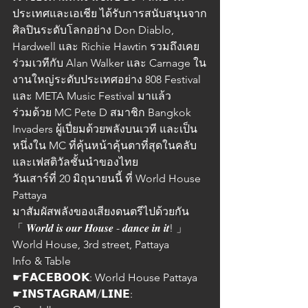
ประเทศและเอเชีย ได้รับการสนับสนุนจาก
ศิลปินระดับโลกอย่าง Don Diablo, 
Hardwell และ Richie Hawtin รวมถึงเคย
ร่วมเวทีกับ Alan Walker และ Carnage ใน
งานใหญ่ระดับประเทศอย่าง 808 Festival 
และ META Music Festival มาแล้ว
ร่วมด้วย MC Pete D สมาชิก Bangkok 
Invaders ผู้เปี่ยมด้วยพลังบนเวที และเป็น
หนึ่งใน MC ที่คุ้นหน้าคุ้นตาที่สุดในคลับ
และเฟสติวัลชั้นนำของไทย
วันเสาร์ที่ 20 มิถุนายนนี้ ที่ World House 
Pattaya
มาสัมผัสพลังของเสียงดนตรีไปด้วยกัน
「 𝑾𝒐𝒓𝒍𝒅 𝒊𝒔 𝒐𝒖𝒓 𝑯𝒐𝒖𝒔𝒆 - 𝒅𝒂𝒏𝒄𝒆 𝒊𝒏 𝒊𝒕! 」
World House, 3rd street, Pattaya
Info & Table
☛𝗙𝗔𝗖𝗘𝗕𝗢𝗢𝗞: World House Pattaya
☛𝗜𝗡𝗦𝗧𝗔𝗚𝗥𝗔𝗠/𝗟𝗜𝗡𝗘: 