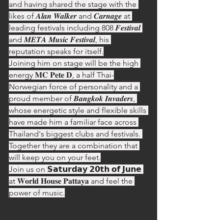
and having shared the stage with the 
likes of 𝑨𝒍𝒂𝒏 𝑾𝒂𝒍𝒌𝒆𝒓 and 𝑪𝒂𝒓𝒏𝒂𝒈𝒆 at 
leading festivals including 808 𝑭𝒆𝒔𝒕𝒊𝒗𝒂𝒍 
and 𝑴𝑬𝑻𝑨 𝑴𝒖𝒔𝒊𝒄 𝑭𝒆𝒔𝒕𝒊𝒗𝒂𝒍, his 
reputation speaks for itself.
Joining him on stage will be the high 
energy 𝐌𝐂 𝐏𝐞𝐭𝐞 𝐃, a half Thai-
Norwegian force of personality and a 
proud member of 𝑩𝒂𝒏𝒈𝒌𝒐𝒌 𝑰𝒏𝒗𝒂𝒅𝒆𝒓𝒔, 
whose energetic style and flexible skills 
have made him a familiar face across 
Thailand's biggest clubs and festivals. 
Together they are a combination that 
will keep you on your feet.
Join us on 𝗦𝗮𝘁𝘂𝗿𝗱𝗮𝘆 𝟮𝟬𝘁𝗵 𝗼𝗳 𝗝𝘂𝗻𝗲 
at 𝐖𝐨𝐫𝐥𝐝 𝐇𝐨𝐮𝐬𝐞 𝐏𝐚𝐭𝐭𝐚𝐲𝐚 and feel the 
power of music.